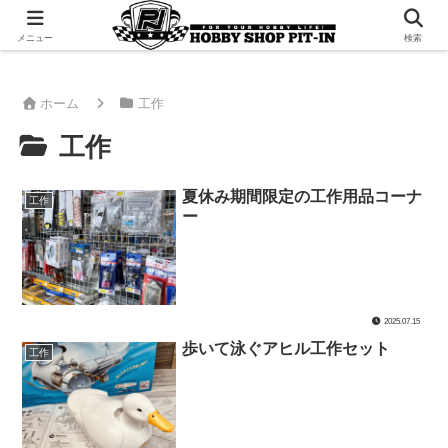
千葉県君津市でラジコンやプラモデルを販売。 ピットインのウェブサイトです
メニュー
検索
ホーム
工作
工作
夏休み期間限定の工作用品コーナ
工作
ー
2025.07.15
歩いて泳ぐアヒル工作セット
工作