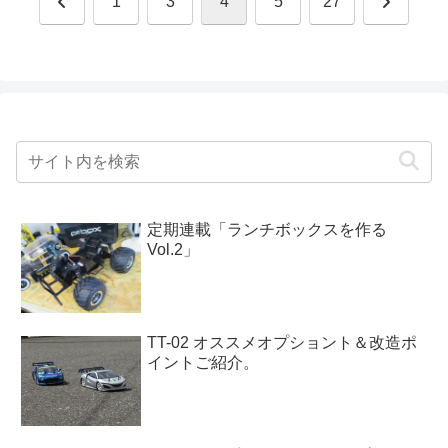
前
次
1
3
4
5
27
へ
へ
定期連載「ランチボックスを作る
Vol.2」
TT-02 オススメオプショント＆改造ポ
イントご紹介。