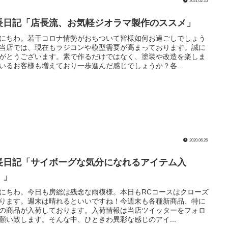
2021.02.10
長日記「店長流、お気軽ジオラマ製作のススメ」
にちわ。若干コロナ情勢がおちついて皆様如何お過ごしでしょう
当店では、現在もラジコンや模型需要が高まっております。誠に
がとうございます。素で作るだけではなく、塗装や改造を楽しま
いるお客様も増えており一歩進んだ感じでしょうか？各...
2020.06.26
長日記「サイボーグな気分になれるアイテム入
！」
にちわ。今日も房総は残念な雨模様。本日もRCコースはクローズ
ります。週末は晴れるといいですね！今週末も各種新商品、特に
の商品が入荷しております。入荷情報は当店ツイッターをフォロ
願い致します。そんな中、ひときわ異彩な感じのアイ...