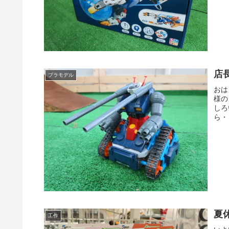
店
プラモデル
おは
様の
しろ
ら・
夏
工作