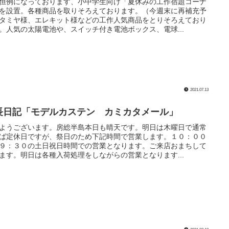
恒例になっております、小中学生向け「夏休みの工作宿題コーナ
を設置。各種商品を取りそろえております。（今週末に再補充予
タミヤ様、エレキット様などの工作人気商品をとりそろえており
。人気の太陽電池や、スイッチ付き電池ボックス、電球...
2021.07.13
長日記「モデルカステン カミカタメール」
ようございます。房総半島本日も晴天です。明日は木曜日で通常
ば定休日ですが、祭日のため下記時間で営業します。１０：００
９：３０の土日祝日時間での営業となります。ご来店おまちして
ます。明日は各種入荷処理をしながらの営業となります...