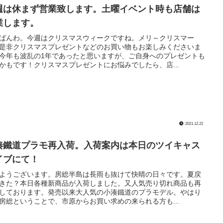
週は休まず営業致します。土曜イベント時も店舗は
業します。
ばんわ。今週はクリスマスウィークですね。メリ～クリスマー
是非クリスマスプレゼントなどのお買い物もお楽しみくださいま
今年も波乱の1年であったと思いますが、ご自身へのプレゼントも
かもです！クリスマスプレゼントにお悩みでしたら、店...
2021.12.22
湊鐵道プラモ再入荷。入荷案内は本日のツイキャス
イブにて！
ようございます。房総半島は長雨も抜けて快晴の日々です。夏戻
きた？本日各種新商品が入荷しました。又人気売り切れ商品も再
しております。発売以来大人気の小湊鐵道のプラモデル。やはり
房総ということで、市原からお買い求めの来られる方も...