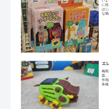
いよ
に役
はじ
な物
エ
工作
梅雨
題。
作用
各種