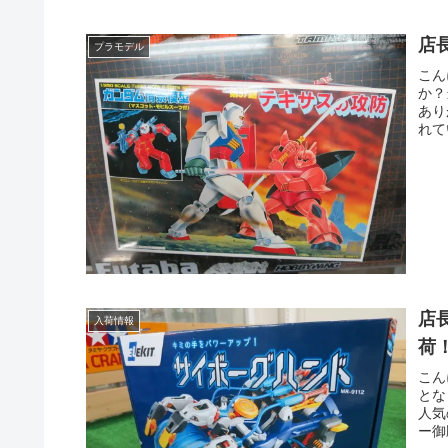
店
プラモデル
こん
か？
あり
れて
店
入荷情報
荷
こん
とな
人気
ー御