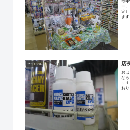
毎年
ー」
定）
ます
店
プラモデル
おは
なら
～１
おり