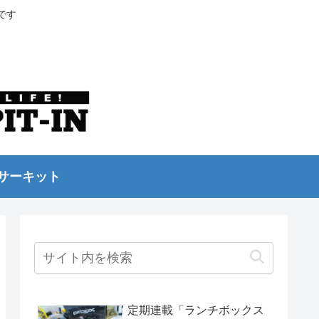
です
サーキット
定期連載「ランチボックス