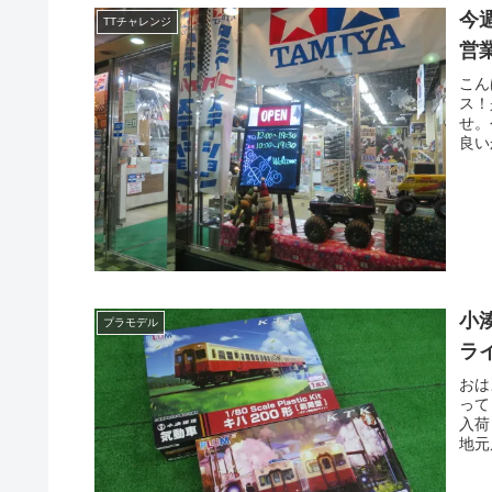
今
TTチャレンジ
営
こん
ス！
せ。
良い
小
プラモデル
ラ
おは
って
入荷
地元