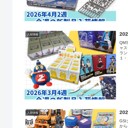
20
入荷情報
QM
ャス
ラン
１・カ
2
入荷情報
GS
から