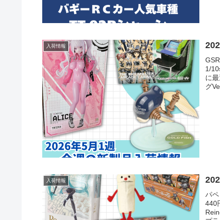
2
入荷情報
GS
1/
に最
グVer
2
入荷情報
パペ
44
Re