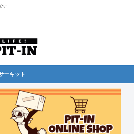
です
サーキット