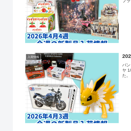
プラモ
2
入荷情報
バン
ヤ 
た。 