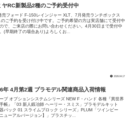
ミヤRC新製品2種のご予約受付中
発売フォード F-150レインジャー XLT、7月発売ランチボックス
O.のご予約を受け付け中です。ご予約希望の方は実店舗にて受付中
ので、ご来店の際にお問い合わせください。4月30日まで受付中
。(早期終了の場合あり)よろしくお...
2026.04.17
026年 4月第2週 プラモデル関連商品入荷情報
ーブ オプションシステムシリーズ NEW F・ハンド 各種『異世界
手帳』「03 新人鍛冶師 ヘーリー・スミス」プラモデルキット
器パック 01 スライムブロック シリーズ」PLUM「ツインビー
ニューアルバージョン】」プラスチッ...