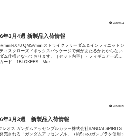
2026.04.11
26年3月4週 新製品入荷情報
SVminiRX78 QMSVminiストライクフリーダム＆インフィニットジ
ティスクローズドボックスパッケージで何があたるかわからない
ダム仕様となっております。［セット内容］・フィギュア一式…
ード…1BLOKEES Mar...
2026.03.28
026年3月3週 新製品入荷情報
Iクレオス ガンダムアッセンブルカラー株式会社BANDAI SPIRITS
発売される「ガンダムアッセンブル」（約5㎝のガンプラを使用す