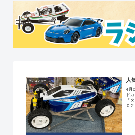
人
ラジコンカー
4月
ドカ
「タ
０２