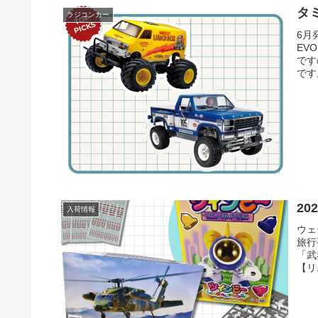
タ
ラジコンカー
6月
EV
です
です
2
入荷情報
ウェ
旅行
「武
【リ