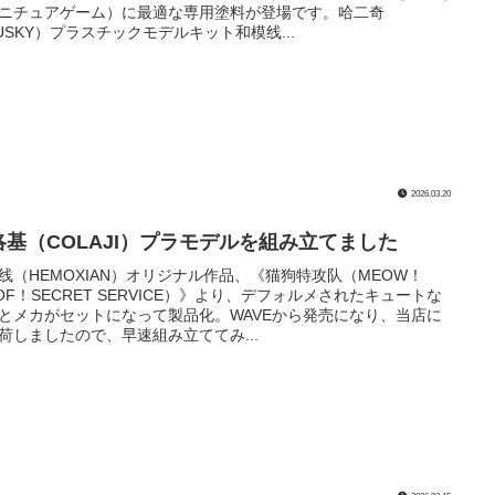
ニチュアゲーム）に最適な専用塗料が登場です。哈二奇
USKY）プラスチックモデルキット和模线...
2026.03.20
洛基（COLAJI）プラモデルを組み立てました
线（HEMOXIAN）オリジナル作品、《猫狗特攻队（MEOW！
OF！SECRET SERVICE）》より、デフォルメされたキュートな
とメカがセットになって製品化。WAVEから発売になり、当店に
荷しましたので、早速組み立ててみ...