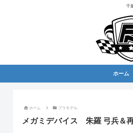
千
ホーム
ホーム
プラモデル
メガミデバイス 朱羅 弓兵＆