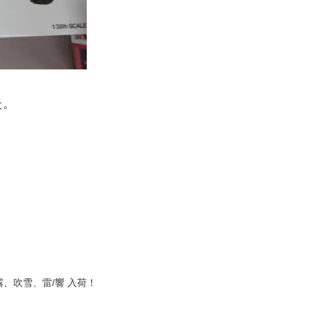
た。
00天霧、吹雪、雷/響 入荷！