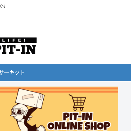
です
サーキット