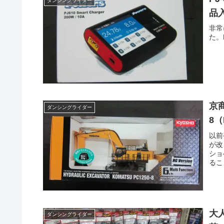
ダンシングライダー
品
非常
た。
京商
ダンシングライダー
8
以前
が改
ショ
るこ
大
ダンシングライダー