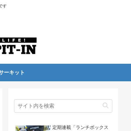
です
サーキット
定期連載「ランチボックス