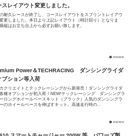
ースレイアウト変更しました。
の耐久レースが終了し、コースレイアウトをスプリントレイアウ
変更しました。本日より上記レイアウト（時計回り）となりま
操縦はお立ち台上から必ずお願い致します。
2018.08.05
emium Power＆TECHRACING ダンシングライダ
オプション等入荷
カクリエイトとテックレーシングから新発売！ダンシングライダ
各種オプションが初入荷！NEW!テックレーシング ダンシングラ
ーロングホイールベースキット（ブラック）人気のダンシングラ
ーのホイールベースを伸ばすキット。高速走行時の...
2018.08.03
-610 スマートチャージャー 200W 等 パワーズ製