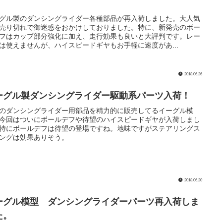
グル製のダンシングライダー各種部品が再入荷しました。大人気
売り切れで御迷惑をおかけしておりました。特に、新発売のボー
フはカップ部分強化に加え、走行効果も良いと大評判です。レー
は使えませんが、ハイスピードギヤもお手軽に速度があ...
2018.06.26
ーグル製ダンシングライダー駆動系パーツ入荷！
のダンシングライダー用部品を精力的に販売してるイーグル模
今回はついにボールデフや待望のハイスピードギヤが入荷しまし
特にボールデフは待望の登場ですね。地味ですがステアリングス
ングは効果ありそう。
2018.06.20
ーグル模型 ダンシングライダーパーツ再入荷しま
た。