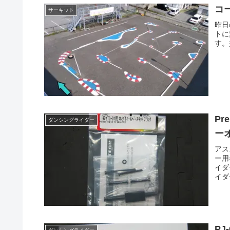
コ
サーキット
昨日
トに
す。
Pr
ダンシングライダー
ー
アス
ー用
イダ
イダ
PJ