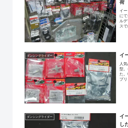
荷
イー
にて
ルデ
スで
イ
ダンシングライダー
人気
型。
た。
プリ
イ
ダンシングライダー
し