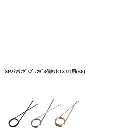
SPｽﾃｱﾘﾝｸﾞｽﾌﾟﾘﾝｸﾞ3個ｾｯﾄ:T3-01用(B8)