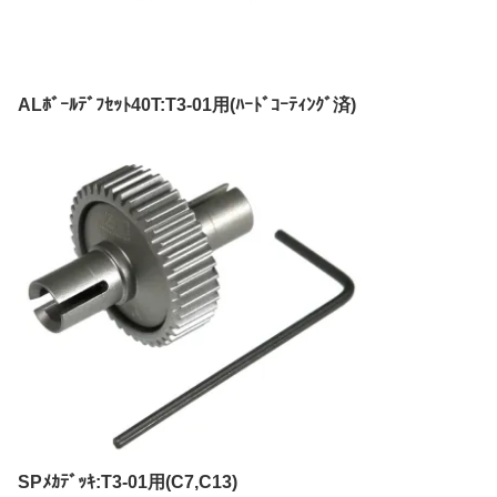
ALﾎﾞｰﾙﾃﾞﾌｾｯﾄ40T:T3-01用(ﾊｰﾄﾞｺｰﾃｨﾝｸﾞ済)
SPﾒｶﾃﾞｯｷ:T3-01用(C7,C13)