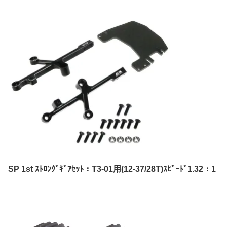
SP 1st ｽﾄﾛﾝｸﾞｷﾞｱｾｯﾄ：T3-01用(12-37/28T)ｽﾋﾟｰﾄﾞ1.32：1