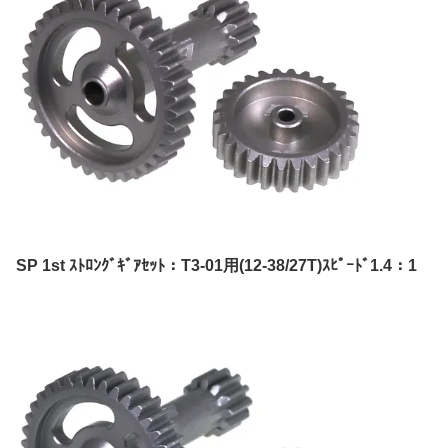
SP 1st ｽﾄﾛﾝｸﾞｷﾞｱｾｯﾄ：T3-01用(12-38/27T)ｽﾋﾟｰﾄﾞ1.4：1