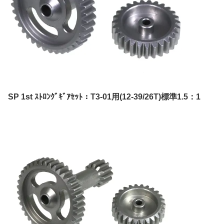
SP 1st ｽﾄﾛﾝｸﾞｷﾞｱｾｯﾄ：T3-01用(12-39/26T)標準1.5：1