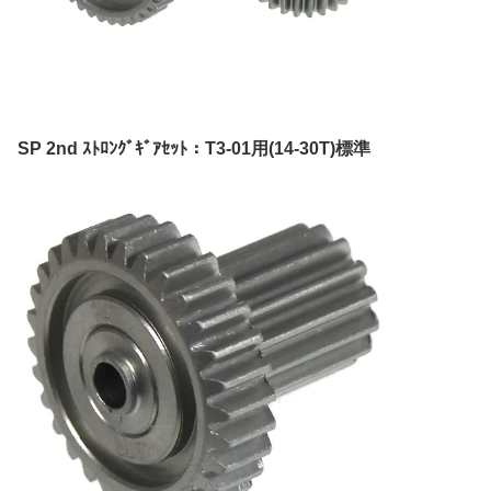
SP 2nd ｽﾄﾛﾝｸﾞｷﾞｱｾｯﾄ：T3-01用(14-30T)標準