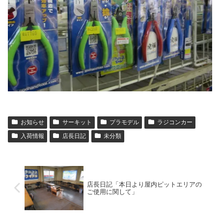
お知らせ
サーキット
プラモデル
ラジコンカー
入荷情報
店長日記
未分類
店長日記「本日より屋内ピットエリアの
ご使用に関して」