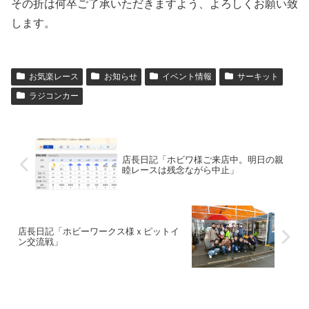
その折は何卒ご了承いただきますよう、よろしくお願い致
します。
お気楽レース
お知らせ
イベント情報
サーキット
ラジコンカー
店長日記「ホビワ様ご来店中。明日の親
睦レースは残念ながら中止」
店長日記「ホビーワークス様ｘピットイ
ン交流戦」