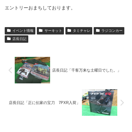
エントリーおまちしております。
イベント情報
サーキット
タミチャレ
ラジコンカー
店長日記
店長日記「千客万来な土曜日でした。」
店長日記「正に伝家の宝刀 7PXR入荷」