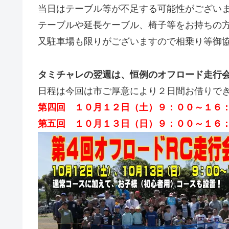
当日はテーブル等が不足する可能性がござい
テーブルや延長ケーブル、椅子等をお持ちの
又駐車場も限りがございますので相乗り等御
タミチャレの翌週は、恒例のオフロード走行
日程は今回は市ご厚意により２日間お借りで
第四回 １０月１２日（土）９：００～１６
第五回 １０月１３日（日）９：００～１６