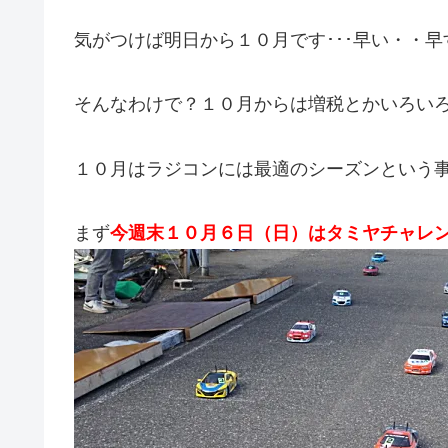
気がつけば明日から１０月です･･･早い・・
そんなわけで？１０月からは増税とかいろい
１０月はラジコンには最適のシーズンという
まず
今週末１０月６日（日）はタミヤチャレ