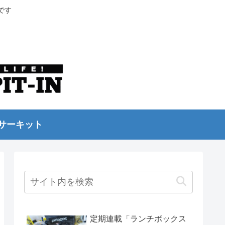
です
サーキット
定期連載「ランチボックス