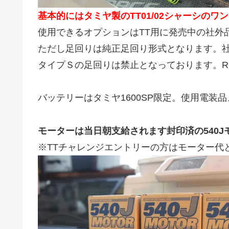
基本的にはタミヤ製のTT01/02シャーシのワ
使用できるオプションはTT用に発売中の社外
ただし足回りは純正足回り形式となります。
タイプＳの足回りは禁止となっております。R
バッテリーはタミヤ1600SP限定。使用電装
モーターは当日朝支給されます封印済の540
※TTチャレンジエントリーの方はモーター代と