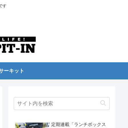
です
サーキット
定期連載「ランチボックス