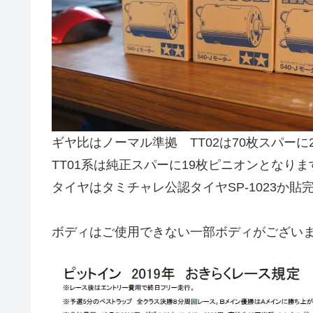
ギヤ比はノーマル準拠 TT02は70枚スパーに
TT01系は純正スパーに19枚ピニオンとなりま
タイヤはタミチャレ公認タイヤSP-1023か
ボディはご使用できない一部ボディがござい