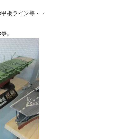
の甲板ライン等・・
の事。