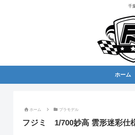
千
ホーム
ホーム
プラモデル
フジミ 1/700妙高 雲形迷彩