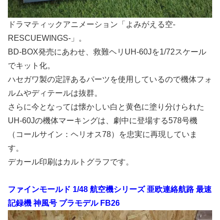
ドラマティックアニメーション「よみがえる空-
RESCUEWINGS-」。
BD-BOX発売にあわせ、救難ヘリUH-60Jを1/72スケール
でキット化。
ハセガワ製の定評あるパーツを使用しているので機体フォ
ルムやディテールは抜群。
さらに今となっては懐かしい白と黄色に塗り分けられた
UH-60Jの機体マーキングは、劇中に登場する578号機
（コールサイン：ヘリオス78）を忠実に再現していま
す。
デカール印刷はカルトグラフです。
ファインモールド 1/48 航空機シリーズ 亜欧連絡航路 最速
記録機 神風号 プラモデル FB26