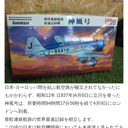
日本-ヨーロッパ間を結ぶ航空路が確立されてなかったに
もかかわらず、昭和12年 (1937年)4月6日に立川を発った
神風号は、所要時間94時間17分56秒を経て4月9日にロン
ドンへ到着。
亜欧連絡航路の世界最速記録を樹立します。
この頃の日本は航空機開発においても未発達と見られてお