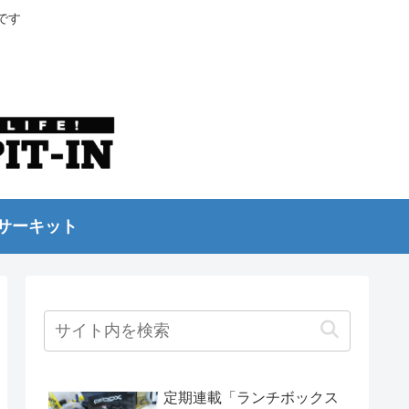
です
サーキット
定期連載「ランチボックス