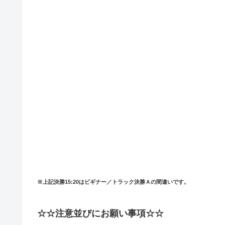
※上記決勝15:20はビギナー／トラック決勝Ａの間違いです。
☆☆注意並びにお願い事項☆☆