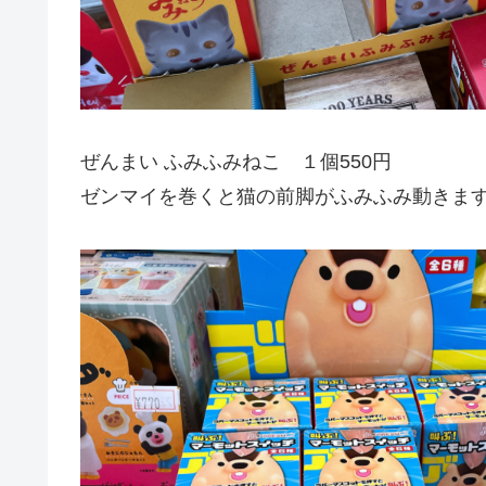
ぜんまい ふみふみねこ １個550円
ゼンマイを巻くと猫の前脚がふみふみ動きま