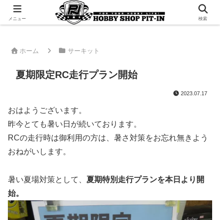
千葉県君津市でラジコンやプラモデルを販売。 ピットインのウェブサイトです
メニュー
検索
ホーム
サーキット
夏期限定RC走行プラン開始
2023.07.17
おはようございます。
昨今とても暑い日が続いております。
RCの走行時は御利用の方は、暑さ対策をお忘れ無きよう
おねがいします。
暑い夏場対策として、
夏期特別走行プランを本日より開
始。