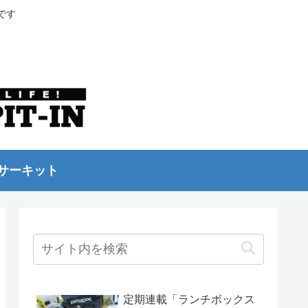
です
サーキット
定期連載「ランチボックス