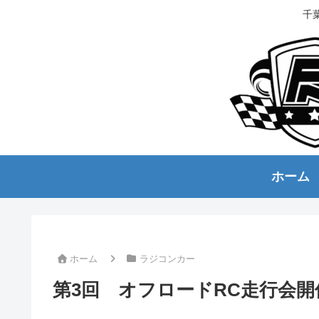
千
ホーム
ホーム
ラジコンカー
第3回 オフロードRC走行会